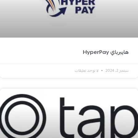
هايبرباي HyperPay
سبتمبر 2, 2024
لا توجد تعليقات