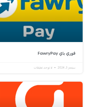
فوري باي FawryPay
سبتمبر 3, 2024
لا توجد تعليقات